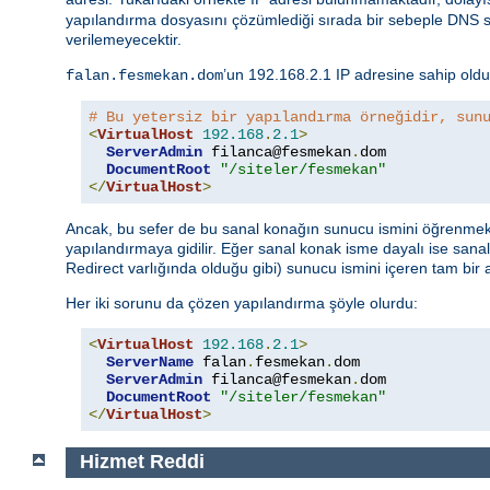
yapılandırma dosyasını çözümlediği sırada bir sebeple DN
verilemeyecektir.
’un 192.168.2.1 IP adresine sahip old
falan.fesmekan.dom
# Bu yetersiz bir yapılandırma örneğidir, sun
<
VirtualHost
192.168
.
2.1
>
ServerAdmin
 filanca@fesmekan
.
dom

DocumentRoot
"/siteler/fesmekan"
</
VirtualHost
>
Ancak, bu sefer de bu sanal konağın sunucu ismini öğrenmek i
yapılandırmaya gidilir. Eğer sanal konak isme dayalı ise sanal
Redirect varlığında olduğu gibi) sunucu ismini içeren tam bir
Her iki sorunu da çözen yapılandırma şöyle olurdu:
<
VirtualHost
192.168
.
2.1
>
ServerName
 falan
.
fesmekan
.
dom

ServerAdmin
 filanca@fesmekan
.
dom

DocumentRoot
"/siteler/fesmekan"
</
VirtualHost
>
Hizmet Reddi