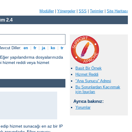
Modüller
|
Yönergeler
|
SSS
|
Terimler
|
Site Haritası
m 2.4
evcut Diller:
en
|
fr
|
ja
|
ko
|
tr
. Eğer yapılandırma dosyalarınızda
i hizmet reddi veya hizmet
Basit Bir Örnek
Hizmet Reddi
"Ana Sunucu" Adresi
Bu Sorunlardan Kaçınmak
için İpuçları
Ayrıca bakınız:
Yorumlar
edip hizmet sunacağı en az bir IP
ak zorundadır. Eğer sunucu,