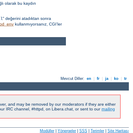
ğlı olarak bu kaydın
" değerini atadıktan sonra
al
kullanmıyorsanız, CGI’ler
od_env
Mevcut Diller:
en
|
fr
|
ja
|
ko
|
tr
ver, and may be removed by our moderators if they are either
r IRC channel, #httpd, on Libera.chat, or sent to our
mailing
Modüller
|
Yönergeler
|
SSS
|
Terimler
|
Site Haritası