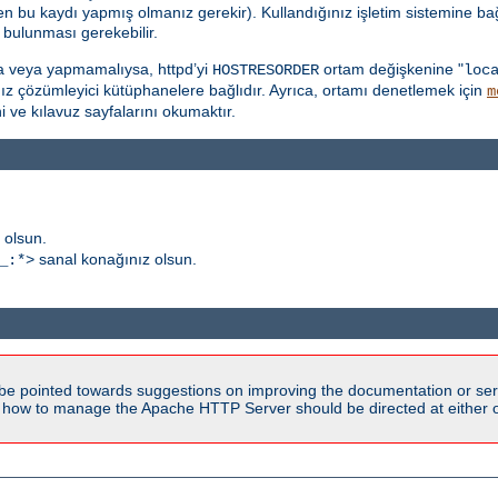
ten bu kaydı yapmış olmanız gerekir). Kullandığınız işletim sistemine ba
bulunması gerekebilir.
a veya yapmamalıysa, httpd’yi
ortam değişkenine "
HOSTRESORDER
loc
ınız çözümleyici kütüphanelere bağlıdır. Ayrıca, ortamı denetlemek için
m
ni ve kılavuz sayfalarını okumaktır.
 olsun.
sanal konağınız olsun.
_:*>
be pointed towards suggestions on improving the documentation or ser
n how to manage the Apache HTTP Server should be directed at either ou