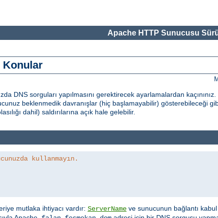
Apache HTTP Sunucusu Sürü
i Konular
M
nızda DNS sorguları yapılmasını gerektirecek ayarlamalardan kaçınınız
unuz beklenmedik davranışlar (hiç başlamayabilir) gösterebileceği gib
sılığı dahil) saldırılarına açık hale gelebilir.
ucunuzda kullanmayın.
veriye mutlaka ihtiyacı vardır:
ve sunucunun bağlantı kabul 
ServerName
ısıyla Apache,
adresi için bir DNS sorgusu yapm
falan.fesmekan.dom