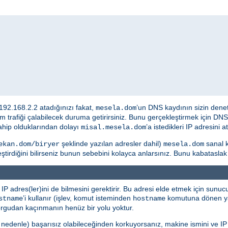
 192.168.2.2 atadığınızı fakat,
’un DNS kaydının sizin dene
mesela.dom
üm trafiği çalabilecek duruma getirirsiniz. Bunu gerçekleştirmek için D
ahip olduklarından dolayı
’a istedikleri IP adresini
misal.mesela.dom
şeklinde yazılan adresler dahil)
sanal k
ekan.dom/biryer
mesela.dom
eştirdiğini bilirseniz bunun sebebini kolayca anlarsınız. Bunu kabatasla
n IP adres(ler)ini de bilmesini gerektirir. Bu adresi elde etmek için sunu
’i kullanır (işlev, komut isteminden
komutuna dönen yan
stname
hostname
sorgudan kaçınmanın henüz bir yolu yoktur.
edenle) başarısız olabileceğinden korkuyorsanız, makine ismini ve IP