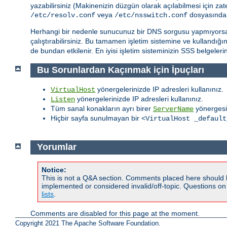
yazabilirsiniz (Makinenizin düzgün olarak açılabilmesi için za
veya
dosyasında 
/etc/resolv.conf
/etc/nsswitch.conf
Herhangi bir nedenle sunucunuz bir DNS sorgusu yapmıyors
çalıştırabilirsiniz. Bu tamamen işletim sistemine ve kullandığ
de bundan etkilenir. En iyisi işletim sisteminizin SSS belgeleri
Bu Sorunlardan Kaçınmak için İpuçları
yönergelerinizde IP adresleri kullanınız.
VirtualHost
yönergelerinizde IP adresleri kullanınız.
Listen
Tüm sanal konakların ayrı birer
yönergesi
ServerName
Hiçbir sayfa sunulmayan bir
<VirtualHost _default
Yorumlar
Notice:
This is not a Q&A section. Comments placed here should 
implemented or considered invalid/off-topic. Questions o
lists
.
Comments are disabled for this page at the moment.
Copyright 2021 The Apache Software Foundation.