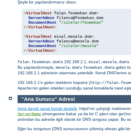
Şöyle bir yapılandırmanız olsun:
<
VirtualHost
 falan
.
fesmekan
.
dom
>
ServerAdmin
 filanca@fesmekan
.
dom

DocumentRoot
"/siteler/fesmekan"
</
VirtualHost
>
<
VirtualHost
 misal
.
mesela
.
dom
>
ServerAdmin
 falanca@mesela
.
dom

DocumentRoot
"/siteler/mesela"
</
VirtualHost
>
’a 192.168.2.1,
’a
falan.fesmekan.dom
misal.mesela.dom
Bu yapılandırmayla,
’u
’a giden t
mesela.dom
fesmekan.dom
192.168.2.1 adresinin atanması yeterlidir. Kendi DNS’lerine s
192.168.2.1’e gelen isteklerin hepsine (
http://falan.fesm
Apache’nin gelen istekleri sunduğu sanal konaklarla nasıl eşl
"Ana Sunucu" Adresi
İsme dayalı sanal konak desteği
, httpd’nin çalıştığı makineni
yönergesine bakar ya da bir C işlevi olan
ServerName
getho
ardından bu adresle ilgili olarak bir DNS sorgusu yapar. Bu 
Eğer bu sorgunun (DNS sunucusunun çökmüş olması gibi bir n