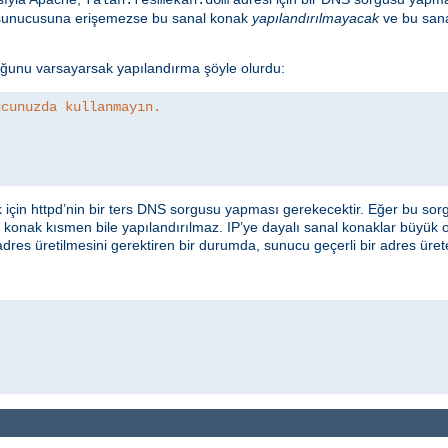
S sunucusuna erişemezse bu sanal konak
yapılandırılmayacak
ve bu sana
uğunu varsayarsak yapılandırma şöyle olurdu:
ucunuzda kullanmayın.
çin httpd’nin bir ters DNS sorgusu yapması gerekecektir. Eğer bu sorgu
 konak kısmen bile yapılandırılmaz. IP’ye dayalı sanal konaklar büyük or
 adres üretilmesini gerektiren bir durumda, sunucu geçerli bir adres üre