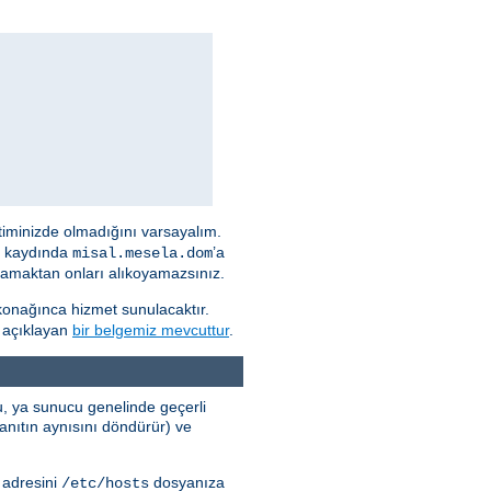
timinizde olmadığını varsayalım.
NS kaydında
’a
misal.mesela.dom
 atamaktan onları alıkoyamazsınız.
onağınca hizmet sunulacaktır.
k açıklayan
bir belgemiz mevcuttur
.
cu, ya sunucu genelinde geçerli
ıtın aynısını döndürür) ve
 adresini
dosyanıza
/etc/hosts