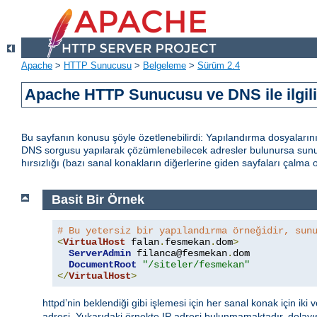
Apache
>
HTTP Sunucusu
>
Belgeleme
>
Sürüm 2.4
Apache HTTP Sunucusu ve DNS ile ilgil
Bu sayfanın konusu şöyle özetlenebilirdi: Yapılandırma dosyaları
DNS sorgusu yapılarak çözümlenebilecek adresler bulunursa sunuc
hırsızlığı (bazı sanal konakların diğerlerine giden sayfaları çalma ola
Basit Bir Örnek
# Bu yetersiz bir yapılandırma örneğidir, sun
<
VirtualHost
 falan
.
fesmekan
.
dom
>
ServerAdmin
 filanca@fesmekan
.
dom

DocumentRoot
"/siteler/fesmekan"
</
VirtualHost
>
httpd’nin beklendiği gibi işlemesi için her sanal konak için iki 
adresi. Yukarıdaki örnekte IP adresi bulunmamaktadır, dolay